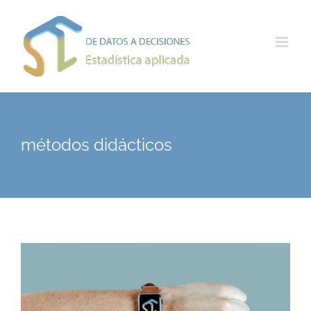
Saltar
al
contenido
métodos didácticos