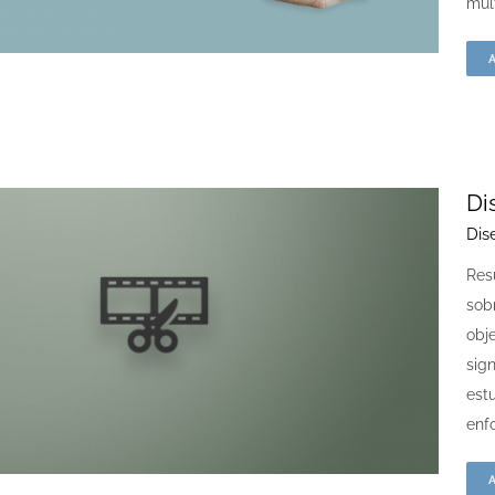
mul
Di
Dis
Res
sob
obje
sign
est
enfo