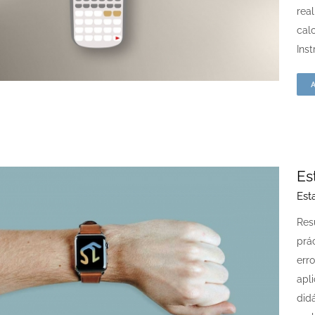
rea
cal
Inst
Es
Est
Res
prá
err
apl
did